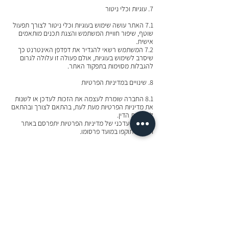
7. עוגיות וכלי ניטור
7.1 האתר עושה שימוש בעוגיות וכלי ניטור לצורך תפעול
שוטף, שיפור חוויית המשתמש והצגת תכנים מותאמים
אישית.
7.2 המשתמש רשאי להגדיר את דפדפן האינטרנט כך
שיסרב לשימוש בעוגיות, אולם פעולה זו עלולה לגרום
להגבלות מסוימות בתפקוד האתר.
8. שינויים במדיניות הפרטיות
8.1 החברה שומרת לעצמה את הזכות לעדכן או לשנות
את מדיניות הפרטיות מעת לעת, בהתאם לצורך ובהתאם
להוראות הדין.
8.2 נוסח עדכני של מדיניות הפרטיות יתפרסם באתר
וייכנס לתוקפו במועד פרסומו.
9. יצירת קשר
לשאלות, הבהרות או בקשות בנוגע למדיניות פרטיות זו
ניתן לפנות בדוא"ל:
oma.dsgn@gmail.com
בכניסה לאתר, בשימוש בו ובביצוע רכישה דרכו,
המשתמש מצהיר כי קרא את הוראות מדיניות פרטיות זו
והוא מסכים להן.