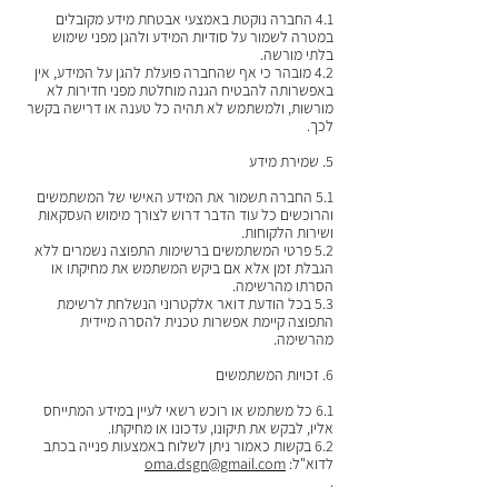
4.1 החברה נוקטת באמצעי אבטחת מידע מקובלים
במטרה לשמור על סודיות המידע ולהגן מפני שימוש
בלתי מורשה.
4.2 מובהר כי אף שהחברה פועלת להגן על המידע, אין
באפשרותה להבטיח הגנה מוחלטת מפני חדירות לא
מורשות, ולמשתמש לא תהיה כל טענה או דרישה בקשר
לכך.
5. שמירת מידע
5.1 החברה תשמור את המידע האישי של המשתמשים
והרוכשים כל עוד הדבר דרוש לצורך מימוש העסקאות
ושירות הלקוחות.
5.2 פרטי המשתמשים ברשימות התפוצה נשמרים ללא
הגבלת זמן אלא אם ביקש המשתמש את מחיקתו או
הסרתו מהרשימה.
5.3 בכל הודעת דואר אלקטרוני הנשלחת לרשימת
התפוצה קיימת אפשרות טכנית להסרה מיידית
מהרשימה.
6. זכויות המשתמשים
6.1 כל משתמש או רוכש רשאי לעיין במידע המתייחס
אליו, לבקש את תיקונו, עדכונו או מחיקתו.
6.2 בקשות כאמור ניתן לשלוח באמצעות פנייה בכתב
לדוא"ל:
oma.dsgn@gmail.com
.