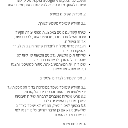
ומעקב כגון Google Analytics ופיקסל מטא, אשר
עשויים לאסוף מידע טכני על פעילות המשתמשים באתר.
2. מטרות השימוש במידע
2.1 המידע שנאסף משמש לצורך:
יצירת קשר עם פונים באמצעות טפסי יצירת הקשר.
עיבוד והשלמת הזמנות שבוצעו באתר, לרבות חיוב,
אריזה ומשלוח.
העברת פרטי משלוח לחברות שילוח חיצוניות לצורך
אספקת המוצרים.
שליחת תוכן מקצועי, עדכונים והצעות שיווקיות למי
שהסכים להצטרף לרשימת התפוצה.
שיפור חוויית המשתמש באתר, ניתוח סטטיסטי והצגת
תכנים מותאמים אישית.
3. מסירת מידע לצדדים שלישיים
3.1 המידע שנמסר נשמר במערכות צד ג' המסופקות על
ידי פלטפורמת האתר וספקי דיוור אלקטרוני.
3.2 פרטי משלוח מועברים לחברות שילוח חיצוניות
לצורך אספקת המוצרים בלבד.
3.3 בכפוף לאמור לעיל, המידע לא יימסר לצדדים
שלישיים אלא אם כן הדבר יתחייב על פי דין או לפי
דרישת רשות מוסמכת.
4. אבטחת מידע